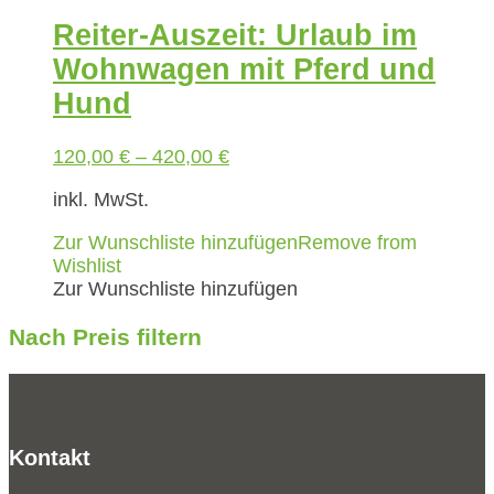
Reiter-Auszeit: Urlaub im
Wohnwagen mit Pferd und
Hund
120,00
€
–
420,00
€
inkl. MwSt.
Zur Wunschliste hinzufügen
Remove from
Wishlist
Zur Wunschliste hinzufügen
Nach Preis filtern
Kontakt