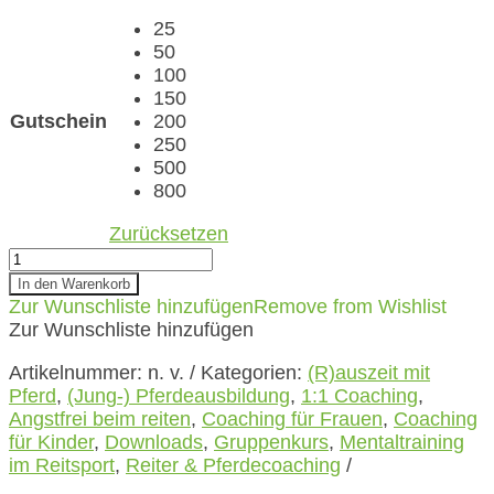
25
50
100
150
Gutschein
200
250
500
800
Zurücksetzen
Gutschein
Menge
In den Warenkorb
Zur Wunschliste hinzufügen
Remove from Wishlist
Zur Wunschliste hinzufügen
Artikelnummer:
n. v.
Kategorien:
(R)auszeit mit
Pferd
,
(Jung-) Pferdeausbildung
,
1:1 Coaching
,
Angstfrei beim reiten
,
Coaching für Frauen
,
Coaching
für Kinder
,
Downloads
,
Gruppenkurs
,
Mentaltraining
im Reitsport
,
Reiter & Pferdecoaching