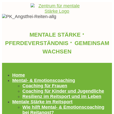
·
MENTALE STÄRKE
·
PFERDEVERSTÄNDNIS
GEMEINSAM
WACHSEN
Home
Mental- & Emotionscoaching
Coaching für Frauen
Coaching für Kinder und Jugendliche
Resilienz im Reitsport und im Leben
Mentale Stärke im Reitsport
Wie hilft Mental- & Emotionscoaching
bei Reitangst?