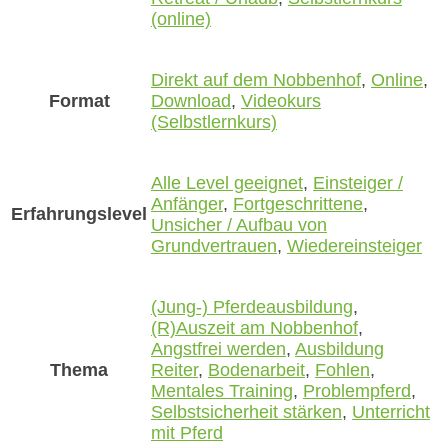
(online)
Direkt auf dem Nobbenhof
,
Online
,
Format
Download
,
Videokurs
(Selbstlernkurs)
Alle Level geeignet
,
Einsteiger /
Anfänger
,
Fortgeschrittene
,
Erfahrungslevel
Unsicher / Aufbau von
Grundvertrauen
,
Wiedereinsteiger
(Jung-) Pferdeausbildung
,
(R)Auszeit am Nobbenhof
,
Angstfrei werden
,
Ausbildung
Thema
Reiter
,
Bodenarbeit
,
Fohlen
,
Mentales Training
,
Problempferd
,
Selbstsicherheit stärken
,
Unterricht
mit Pferd