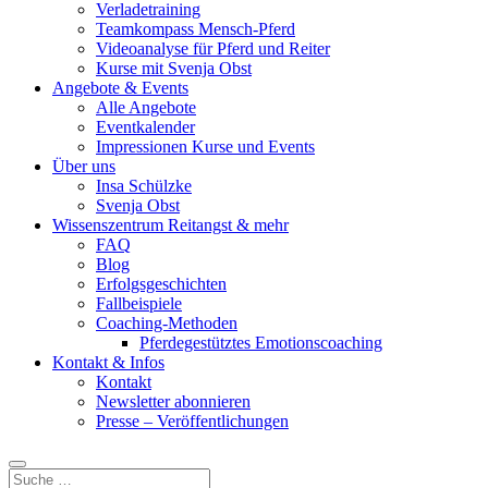
Verladetraining
Teamkompass Mensch-Pferd
Videoanalyse für Pferd und Reiter
Kurse mit Svenja Obst
Angebote & Events
Alle Angebote
Eventkalender
Impressionen Kurse und Events
Über uns
Insa Schülzke
Svenja Obst
Wissenszentrum Reitangst & mehr
FAQ
Blog
Erfolgsgeschichten
Fallbeispiele
Coaching-Methoden
Pferdegestütztes Emotionscoaching
Kontakt & Infos
Kontakt
Newsletter abonnieren
Presse – Veröffentlichungen