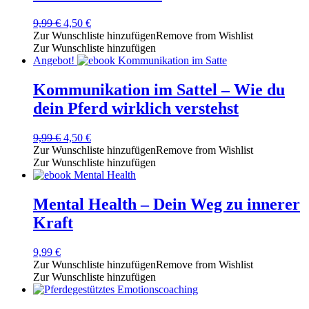
Ursprünglicher
Aktueller
9,99
€
4,50
€
Preis
Preis
Zur Wunschliste hinzufügen
Remove from Wishlist
war:
ist:
Zur Wunschliste hinzufügen
9,99 €
4,50 €.
Angebot!
Kommunikation im Sattel – Wie du
dein Pferd wirklich verstehst
Ursprünglicher
Aktueller
9,99
€
4,50
€
Preis
Preis
Zur Wunschliste hinzufügen
Remove from Wishlist
war:
ist:
Zur Wunschliste hinzufügen
9,99 €
4,50 €.
Mental Health – Dein Weg zu innerer
Kraft
9,99
€
Zur Wunschliste hinzufügen
Remove from Wishlist
Zur Wunschliste hinzufügen