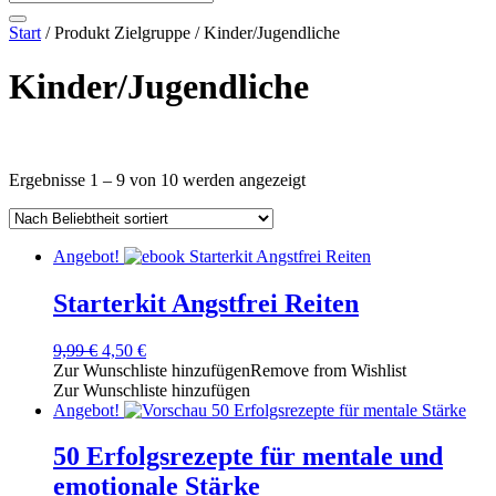
Start
/ Produkt Zielgruppe / Kinder/Jugendliche
Kinder/Jugendliche
Textsuche
Nach
Ergebnisse 1 – 9 von 10 werden angezeigt
welche Angebotsart?
Beliebtheit
welches Format?
sortiert
welches Erfahrungsniveau?
Angebot!
welches Thema?
es für welche Zielgruppe?
Starterkit Angstfrei Reiten
Filtern
Ursprünglicher
Aktueller
9,99
€
4,50
€
Preis
Preis
Zur Wunschliste hinzufügen
Remove from Wishlist
war:
ist:
Zur Wunschliste hinzufügen
9,99 €
4,50 €.
Angebot!
50 Erfolgsrezepte für mentale und
emotionale Stärke