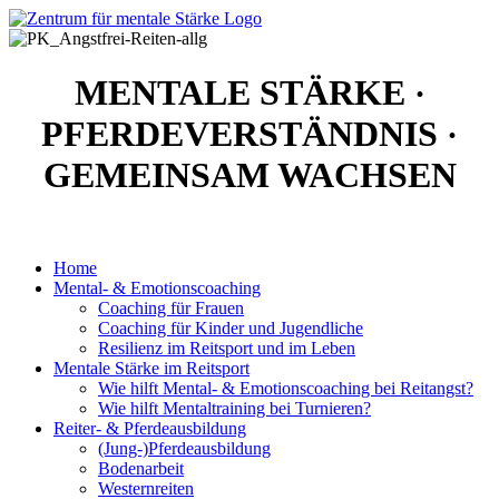
MENTALE STÄRKE
·
PFERDEVERSTÄNDNIS
·
GEMEINSAM WACHSEN
Home
Mental- & Emotionscoaching
Coaching für Frauen
Coaching für Kinder und Jugendliche
Resilienz im Reitsport und im Leben
Mentale Stärke im Reitsport
Wie hilft Mental- & Emotionscoaching bei Reitangst?
Wie hilft Mentaltraining bei Turnieren?
Reiter- & Pferdeausbildung
(Jung-)Pferdeausbildung
Bodenarbeit
Westernreiten