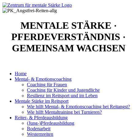
MENTALE STÄRKE
·
PFERDEVERSTÄNDNIS
·
GEMEINSAM WACHSEN
Home
Mental- & Emotionscoaching
Coaching für Frauen
Coaching für Kinder und Jugendliche
Resilienz im Reitsport und im Leben
Mentale Stärke im Reitsport
Wie hilft Mental- & Emotionscoaching bei Reitangst?
Wie hilft Mentaltraining bei Turnieren?
Reiter- & Pferdeausbildung
(Jung-)Pferdeausbildung
Bodenarbeit
Westernreiten