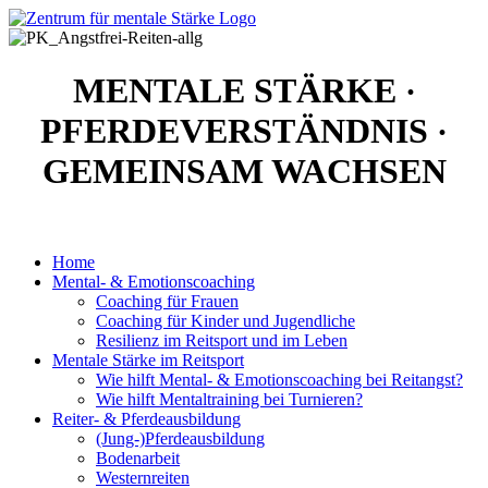
MENTALE STÄRKE
·
PFERDEVERSTÄNDNIS
·
GEMEINSAM WACHSEN
Home
Mental- & Emotionscoaching
Coaching für Frauen
Coaching für Kinder und Jugendliche
Resilienz im Reitsport und im Leben
Mentale Stärke im Reitsport
Wie hilft Mental- & Emotionscoaching bei Reitangst?
Wie hilft Mentaltraining bei Turnieren?
Reiter- & Pferdeausbildung
(Jung-)Pferdeausbildung
Bodenarbeit
Westernreiten