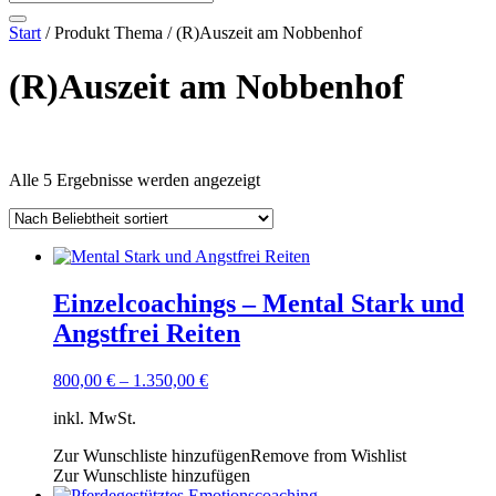
Start
/ Produkt Thema / (R)Auszeit am Nobbenhof
(R)Auszeit am Nobbenhof
Textsuche
Nach
Alle 5 Ergebnisse werden angezeigt
welche Angebotsart?
Beliebtheit
welches Format?
sortiert
welches Erfahrungsniveau?
welches Thema?
es für welche Zielgruppe?
Einzelcoachings – Mental Stark und
Filtern
Angstfrei Reiten
800,00
€
–
1.350,00
€
inkl. MwSt.
Zur Wunschliste hinzufügen
Remove from Wishlist
Zur Wunschliste hinzufügen