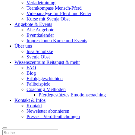
Verladetraining
Teamkompass Mensch-Pferd
Videoanalyse für Pferd und Reiter
Kurse mit Svenja Obst
Angebote & Events
Alle Angebote
Eventkalender
Impressionen Kurse und Events
Über uns
Insa Schülzke
Svenja Obst
Wissenszentrum Reitangst & mehr
FAQ
Blog
Erfolgsgeschichten
Fallbeispiele
Coaching-Methoden
Pferdegestütztes Emotionscoaching
Kontakt & Infos
Kontakt
Newsletter abonnieren
Presse – Veröffentlichungen