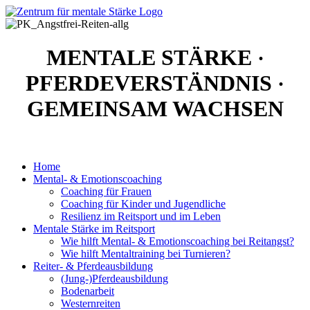
MENTALE STÄRKE
·
PFERDEVERSTÄNDNIS
·
GEMEINSAM WACHSEN
Home
Mental- & Emotionscoaching
Coaching für Frauen
Coaching für Kinder und Jugendliche
Resilienz im Reitsport und im Leben
Mentale Stärke im Reitsport
Wie hilft Mental- & Emotionscoaching bei Reitangst?
Wie hilft Mentaltraining bei Turnieren?
Reiter- & Pferdeausbildung
(Jung-)Pferdeausbildung
Bodenarbeit
Westernreiten