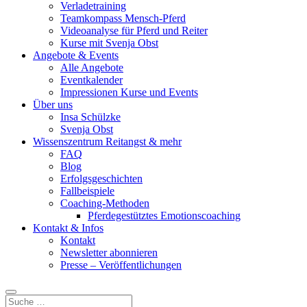
Verladetraining
Teamkompass Mensch-Pferd
Videoanalyse für Pferd und Reiter
Kurse mit Svenja Obst
Angebote & Events
Alle Angebote
Eventkalender
Impressionen Kurse und Events
Über uns
Insa Schülzke
Svenja Obst
Wissenszentrum Reitangst & mehr
FAQ
Blog
Erfolgsgeschichten
Fallbeispiele
Coaching-Methoden
Pferdegestütztes Emotionscoaching
Kontakt & Infos
Kontakt
Newsletter abonnieren
Presse – Veröffentlichungen