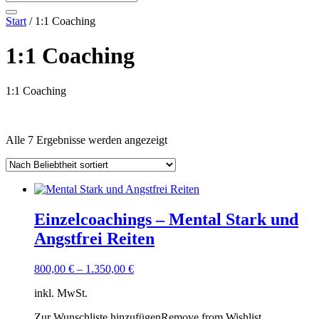
Start
/ 1:1 Coaching
1:1 Coaching
1:1 Coaching
Textsuche
Nach
Alle 7 Ergebnisse werden angezeigt
welche Angebotsart?
Beliebtheit
welches Format?
sortiert
welches Erfahrungsniveau?
welches Thema?
es für welche Zielgruppe?
Einzelcoachings – Mental Stark und
Filtern
Angstfrei Reiten
800,00
€
–
1.350,00
€
inkl. MwSt.
Zur Wunschliste hinzufügen
Remove from Wishlist