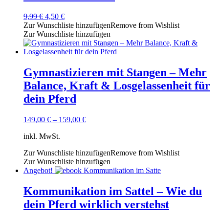
Ursprünglicher
Aktueller
9,99
€
4,50
€
Preis
Preis
Zur Wunschliste hinzufügen
Remove from Wishlist
war:
ist:
Zur Wunschliste hinzufügen
9,99 €
4,50 €.
Gymnastizieren mit Stangen – Mehr
Balance, Kraft & Losgelassenheit für
dein Pferd
149,00
€
–
159,00
€
inkl. MwSt.
Zur Wunschliste hinzufügen
Remove from Wishlist
Zur Wunschliste hinzufügen
Angebot!
Kommunikation im Sattel – Wie du
dein Pferd wirklich verstehst