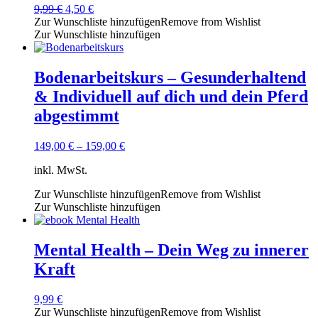
Ursprünglicher
Aktueller
9,99
€
4,50
€
Preis
Preis
Zur Wunschliste hinzufügen
Remove from Wishlist
war:
ist:
Zur Wunschliste hinzufügen
9,99 €
4,50 €.
Bodenarbeitskurs – Gesunderhaltend
& Individuell auf dich und dein Pferd
abgestimmt
149,00
€
–
159,00
€
inkl. MwSt.
Zur Wunschliste hinzufügen
Remove from Wishlist
Zur Wunschliste hinzufügen
Mental Health – Dein Weg zu innerer
Kraft
9,99
€
Zur Wunschliste hinzufügen
Remove from Wishlist