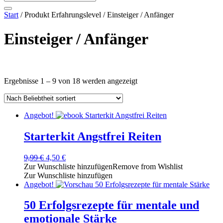
Start
/ Produkt Erfahrungslevel / Einsteiger / Anfänger
Einsteiger / Anfänger
Textsuche
Nach
Ergebnisse 1 – 9 von 18 werden angezeigt
welche Angebotsart?
Beliebtheit
welches Format?
sortiert
welches Erfahrungsniveau?
Angebot!
welches Thema?
es für welche Zielgruppe?
Starterkit Angstfrei Reiten
Filtern
Ursprünglicher
Aktueller
9,99
€
4,50
€
Preis
Preis
Zur Wunschliste hinzufügen
Remove from Wishlist
war:
ist:
Zur Wunschliste hinzufügen
9,99 €
4,50 €.
Angebot!
50 Erfolgsrezepte für mentale und
emotionale Stärke