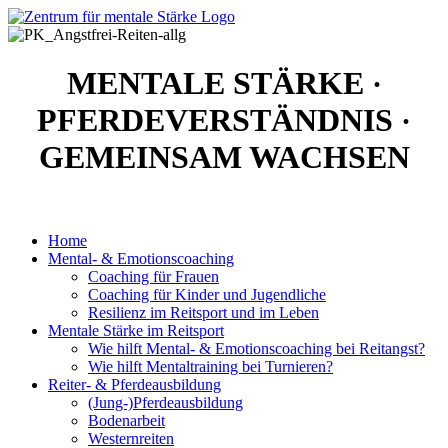
MENTALE STÄRKE
·
PFERDEVERSTÄNDNIS
·
GEMEINSAM WACHSEN
Home
Mental- & Emotionscoaching
Coaching für Frauen
Coaching für Kinder und Jugendliche
Resilienz im Reitsport und im Leben
Mentale Stärke im Reitsport
Wie hilft Mental- & Emotionscoaching bei Reitangst?
Wie hilft Mentaltraining bei Turnieren?
Reiter- & Pferdeausbildung
(Jung-)Pferdeausbildung
Bodenarbeit
Westernreiten