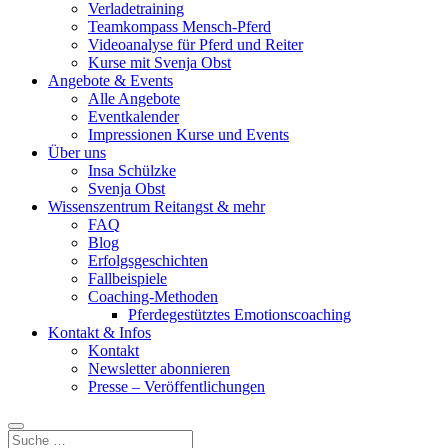
Verladetraining
Teamkompass Mensch-Pferd
Videoanalyse für Pferd und Reiter
Kurse mit Svenja Obst
Angebote & Events
Alle Angebote
Eventkalender
Impressionen Kurse und Events
Über uns
Insa Schülzke
Svenja Obst
Wissenszentrum Reitangst & mehr
FAQ
Blog
Erfolgsgeschichten
Fallbeispiele
Coaching-Methoden
Pferdegestütztes Emotionscoaching
Kontakt & Infos
Kontakt
Newsletter abonnieren
Presse – Veröffentlichungen