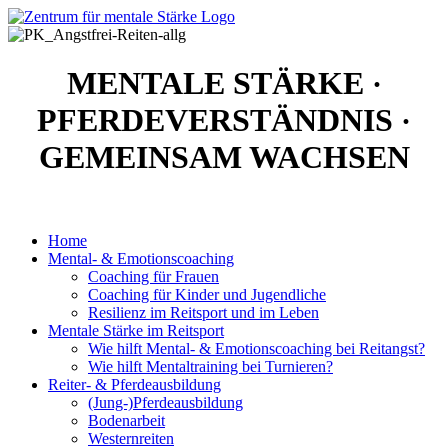
MENTALE STÄRKE
·
PFERDEVERSTÄNDNIS
·
GEMEINSAM WACHSEN
Home
Mental- & Emotionscoaching
Coaching für Frauen
Coaching für Kinder und Jugendliche
Resilienz im Reitsport und im Leben
Mentale Stärke im Reitsport
Wie hilft Mental- & Emotionscoaching bei Reitangst?
Wie hilft Mentaltraining bei Turnieren?
Reiter- & Pferdeausbildung
(Jung-)Pferdeausbildung
Bodenarbeit
Westernreiten