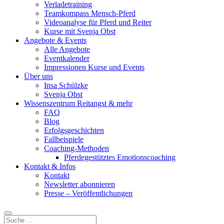
Verladetraining
Teamkompass Mensch-Pferd
Videoanalyse für Pferd und Reiter
Kurse mit Svenja Obst
Angebote & Events
Alle Angebote
Eventkalender
Impressionen Kurse und Events
Über uns
Insa Schülzke
Svenja Obst
Wissenszentrum Reitangst & mehr
FAQ
Blog
Erfolgsgeschichten
Fallbeispiele
Coaching-Methoden
Pferdegestütztes Emotionscoaching
Kontakt & Infos
Kontakt
Newsletter abonnieren
Presse – Veröffentlichungen