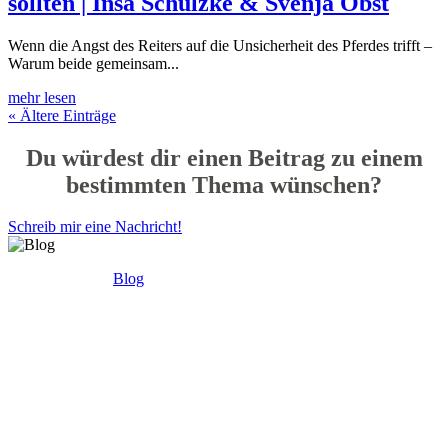
sollten | Insa Schülzke & Svenja Obst
Wenn die Angst des Reiters auf die Unsicherheit des Pferdes trifft –
Warum beide gemeinsam...
mehr lesen
« Ältere Einträge
Du würdest dir einen Beitrag zu einem
bestimmten Thema wünschen?
Schreib mir eine Nachricht!
Blog Blog Blog
Blog
Blog Blog Mobbing hat oft zur Folge, dass
dein Selbstvertrauen leidet. Du beginnst, an dir selbst zu zweifeln
und fühlst dich unsicher. Doch Selbstvertrauen ist der Schlüssel, um
dich vor den negativen Auswirkungen von Mobbing zu schützen.
Pferde sind Meister darin, Vertrauen zu vermitteln, wenn du dich
selbst als ruhig und selbstsicher präsentierst. Im pferdegestützten
Coaching wirst du lernen, dich in herausfordernden Situationen
zu beruhigen und dein Vertrauen in deine eigenen Fähigkeiten zu
stärken. Das Pferd reagiert auf deine innere Ruhe und hilft dir, in