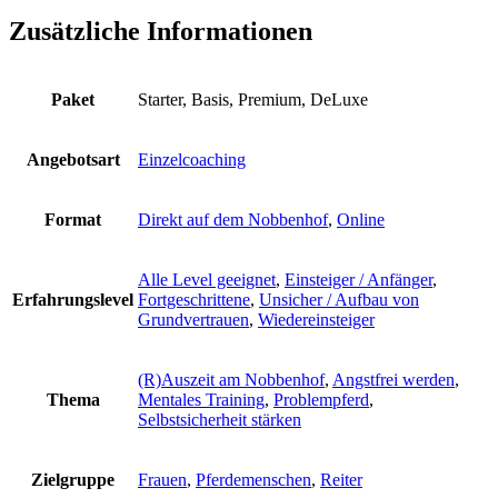
Zusätzliche Informationen
Paket
Starter, Basis, Premium, DeLuxe
Angebotsart
Einzelcoaching
Format
Direkt auf dem Nobbenhof
,
Online
Alle Level geeignet
,
Einsteiger / Anfänger
,
Erfahrungslevel
Fortgeschrittene
,
Unsicher / Aufbau von
Grundvertrauen
,
Wiedereinsteiger
(R)Auszeit am Nobbenhof
,
Angstfrei werden
,
Thema
Mentales Training
,
Problempferd
,
Selbstsicherheit stärken
Zielgruppe
Frauen
,
Pferdemenschen
,
Reiter