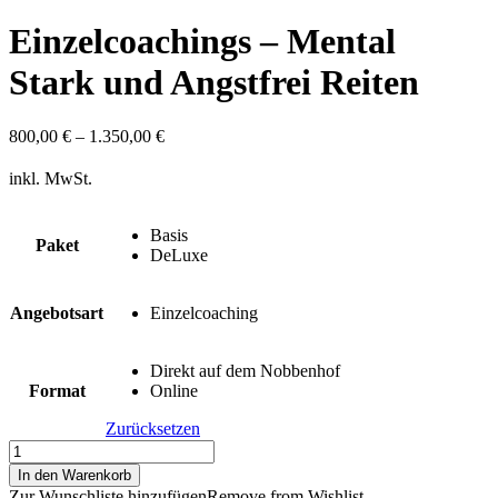
Einzelcoachings – Mental
Stark und Angstfrei Reiten
800,00
€
–
1.350,00
€
inkl. MwSt.
Basis
Paket
DeLuxe
Angebotsart
Einzelcoaching
Direkt auf dem Nobbenhof
Format
Online
Zurücksetzen
Einzelcoachings
-
In den Warenkorb
Mental
Zur Wunschliste hinzufügen
Remove from Wishlist