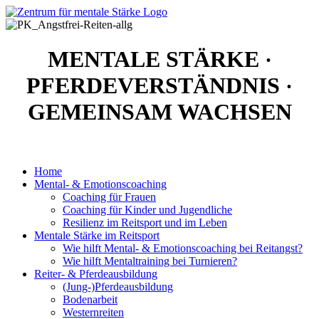
MENTALE STÄRKE
·
PFERDEVERSTÄNDNIS
·
GEMEINSAM WACHSEN
Home
Mental- & Emotionscoaching
Coaching für Frauen
Coaching für Kinder und Jugendliche
Resilienz im Reitsport und im Leben
Mentale Stärke im Reitsport
Wie hilft Mental- & Emotionscoaching bei Reitangst?
Wie hilft Mentaltraining bei Turnieren?
Reiter- & Pferdeausbildung
(Jung-)Pferdeausbildung
Bodenarbeit
Westernreiten