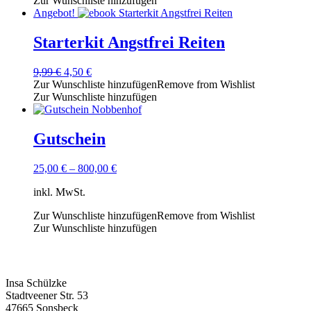
Zur Wunschliste hinzufügen
Angebot!
Starterkit Angstfrei Reiten
Ursprünglicher
Aktueller
9,99
€
4,50
€
Preis
Preis
Zur Wunschliste hinzufügen
Remove from Wishlist
war:
ist:
Zur Wunschliste hinzufügen
9,99 €
4,50 €.
Gutschein
25,00
€
–
800,00
€
inkl. MwSt.
Zur Wunschliste hinzufügen
Remove from Wishlist
Zur Wunschliste hinzufügen
Kontakt
Insa Schülzke
Stadtveener Str. 53
47665 Sonsbeck