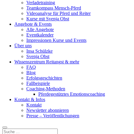
Verladetraining
Teamkompass Mensch-Pferd
Videoanalyse für Pferd und Reiter
Kurse mit Svenja Obst
Angebote & Events
Alle Angebote
Eventkalender
Impressionen Kurse und Events
Über uns
Insa Schülzke
Svenja Obst
Wissenszentrum Reitangst & mehr
FAQ
Blog
Erfolgsgeschichten
Fallbeispiele
Coaching-Methoden
Pferdegestütztes Emotionscoaching
Kontakt & Infos
Kontakt
Newsletter abonnieren
Presse – Veröffentlichungen