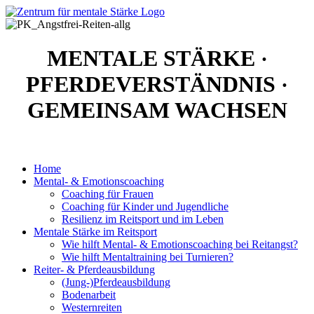
MENTALE STÄRKE
·
PFERDEVERSTÄNDNIS
·
GEMEINSAM WACHSEN
Home
Mental- & Emotionscoaching
Coaching für Frauen
Coaching für Kinder und Jugendliche
Resilienz im Reitsport und im Leben
Mentale Stärke im Reitsport
Wie hilft Mental- & Emotionscoaching bei Reitangst?
Wie hilft Mentaltraining bei Turnieren?
Reiter- & Pferdeausbildung
(Jung-)Pferdeausbildung
Bodenarbeit
Westernreiten